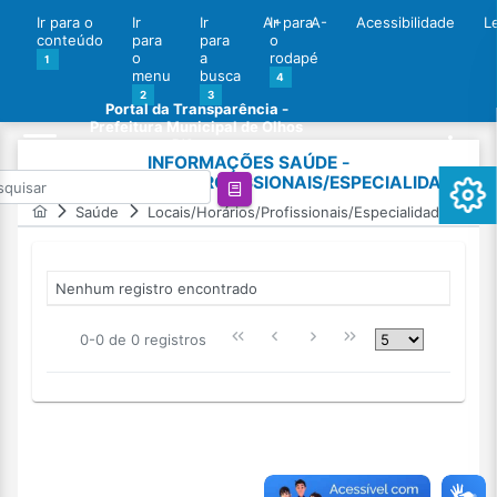
Ir para o
Ir
Ir
A+
Ir para
A-
Acessibilidade
L
conteúdo
para
para
o
o
a
rodapé
1
menu
busca
4
2
3
Portal da Transparência -
Prefeitura Municipal de Olhos
D'Agua
INFORMAÇÕES SAÚDE -
LOCAIS/HORÁRIOS/PROFISSIONAIS/ESPECIALIDADES
Saúde
Locais/Horários/Profissionais/Especialidades
Nenhum registro encontrado
0-0 de 0 registros