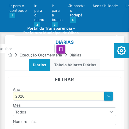
Ir para o
Ir
Ir
A+
Ir para
A-
Acessibilidade
L
conteúdo
para
para
o
o
a
rodapé
1
menu
busca
4
2
3
Portal da Transparência -
Prefeitura Municipal de Olhos
D'Agua
DIÁRIAS
Execução Orçamentária
Diárias
Diárias
Tabela Valores Diárias
FILTRAR
Ano
Mês
Todos
Número Inicial