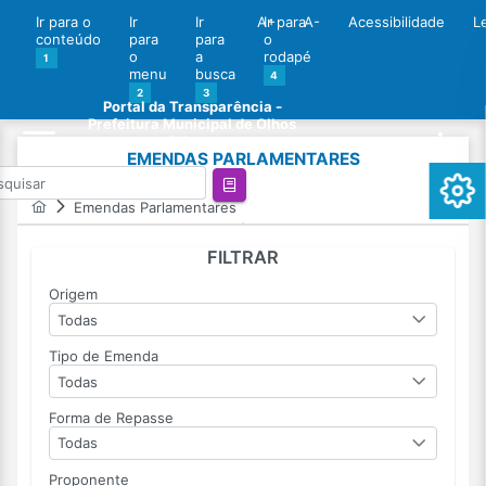
Ir para o
Ir
Ir
A+
Ir para
A-
Acessibilidade
L
conteúdo
para
para
o
o
a
rodapé
1
menu
busca
4
2
3
Portal da Transparência -
Prefeitura Municipal de Olhos
D'Agua
EMENDAS PARLAMENTARES
Emendas Parlamentares
FILTRAR
Origem
Todas
Tipo de Emenda
Todas
Forma de Repasse
Todas
Proponente